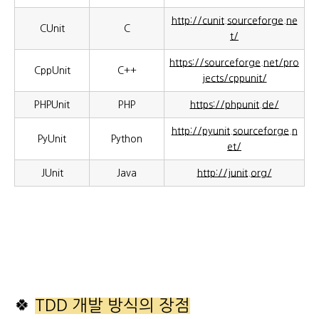
http://cunit.sourceforge.ne
CUnit
C
t/
https://sourceforge.net/pro
CppUnit
C++
jects/cppunit/
PHPUnit
PHP
https://phpunit.de/
http://pyunit.sourceforge.n
PyUnit
Python
et/
JUnit
Java
http://junit.org/
🍀
TDD 개발 방식의 장점