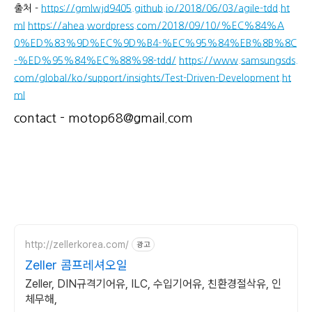
출처 -
https://gmlwjd9405.github.io/2018/06/03/agile-tdd.ht
ml
https://ahea.wordpress.com/2018/09/10/%EC%84%A
0%ED%83%9D%EC%9D%B4-%EC%95%84%EB%8B%8C
-%ED%95%84%EC%88%98-tdd/
https://www.samsungsds.
com/global/ko/support/insights/Test-Driven-Development.ht
ml
contact - motop68@gmail.com
http://zellerkorea.com/
광고
Zeller 콤프레셔오일
Zeller, DIN규격기어유, ILC, 수입기어유, 친환경절삭유, 인
체무해,