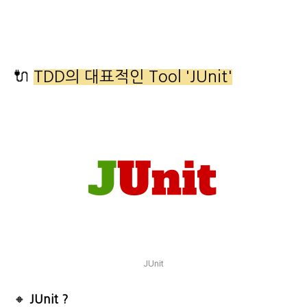
🔌
TDD의 대표적인 Tool 'JUnit'
JUnit
🔸
JUnit ?